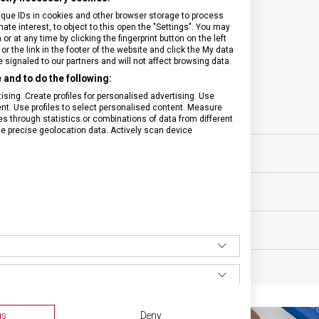
ique IDs in cookies and other browser storage to process
e interest, to object to this open the "Settings". You may
SPECIFIKACE PRODUKTU
 at any time by clicking the fingerprint button on the left
or the link in the footer of the website and click the My data
signaled to our partners and will not affect browsing data.
and to do the following:
sing. Create profiles for personalised advertising. Use
tent. Use profiles to select personalised content. Measure
sní nože
POČET FUNKCÍ
through statistics or combinations of data from different
se precise geolocation data. Actively scan device
ěsíců
VELIKOST
MATERIÁL
BARVA
gs
Deny