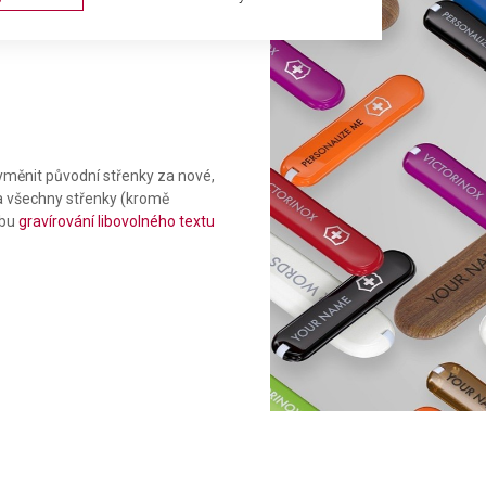
měnit původní střenky za nové,
Na všechny střenky (kromě
žbu
gravírování libovolného textu
ta from different sources