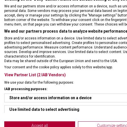
We and our partners store and/or access information on a device, such as un
personal data. Some vendors may process your personal data based on legitimat
accept, deny or manage your settings by clicking the "Manage settings" button or
bottom corner of the website. To withdraw your consent click on the fingerprint 
menu item, on that page you can withdraw your consent. These choices will be 
We and our partners process data to analyze website performance 
Store and/or access information on a device. Use limited data to select adverti
profiles to select personalised advertising. Create profiles to personalise con
DRUH ZBOŽÍ
Kape
advertising performance. Measure content performance. Understand audiences 
sources. Develop and improve services. Use limited data to select content. U
characteristics for identification.
ZÁRUKA
24 m
Data may be shared outside of the European Union and send to the USA.
Your consent and the cookie policy applies solely to this website/app.
View Partner List (2 IAB Vendors)
HMOTNOST
17 g
We use your data for the following purposes:
IAB processing purposes:
UZAMYKATELNÁ ČEPEL
Ne
Store and/or access information on a device
Use limited data to select advertising
Create profiles for personalised advertising
Accept all
Customize settin