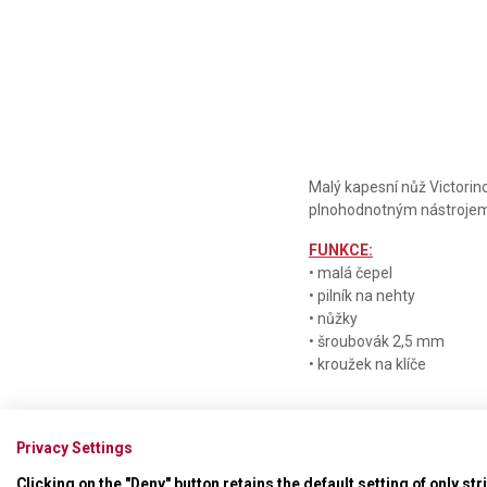
Malý kapesní nůž Victorin
plnohodnotným nástroje
FUNKCE:
• malá čepel
• pilník na nehty
• nůžky
• šroubovák 2,5 mm
• kroužek na klíče
Privacy Settings
Clicking on the "Deny" button retains the default setting of only st