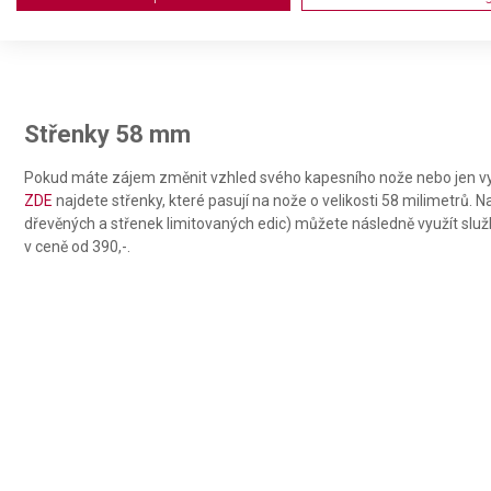
Use profiles to select personalised advertising
Create profiles to personalise content
Use profiles to select personalised content
Střenky 58 mm
Measure advertising performance
Pokud máte zájem změnit vzhled svého kapesního nože nebo jen vy
ZDE
najdete střenky, které pasují na nože o velikosti 58 milimetrů. 
Measure content performance
dřevěných a střenek limitovaných edic) můžete následně využít slu
Understand audiences through statistics or combinations of da
v ceně od 390,-.
Develop and improve services
Use limited data to select content
IAB Special Features:
Use precise geolocation data
Identify devices based on information actively requested
Non-IAB processing purposes: