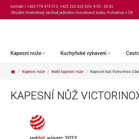
Kontakt
/
+420 778 970 510
,
+420 226 523 525
/ 9:00 - 20:00
Oficiální internetový obchod jediného monobrand butiku Victorinox v ČR
Kapesní nože
Kuchyňské vybavení
Cesto
Kapesní nože
Malé kapesní nože
Kapesní nůž Victorinox Cla
Malé kapesní nože
Kuchařské nože
Kabinové kufry
Dámské
Střední kapesní nože
Univerzální nože
Kufry k odbavení
Pánské
KAPESNÍ NŮŽ VICTORINO
Velké kapesní nože
Steakové nože
Batohy
Všechny hodinky
Pouzdra a příslušenství
Nože na pečivo
Aktovky a kabelky
Outdoorové nože
Struhadla a nůžky
Kosmetické taštičky
Zahradní nože
Prkénka a stojany
Tašky a ledvinky