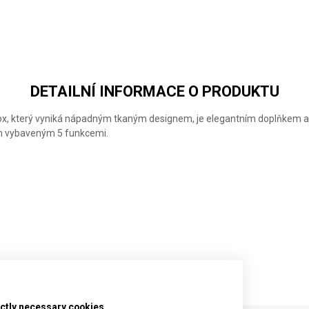
CLASSIC SD
CLASSIC SD
CLASSIC SD
ALOX
ALOX
ALOX
COLORS
COLORS
LIMITED
FRESH
SWEET
EDITION
PEACH
BERRY
2026
GLACIAL
BLUE
DETAILNÍ INFORMACE O PRODUKTU
ox, který vyniká nápadným tkaným designem, je elegantním doplňkem a s
m vybaveným 5 funkcemi.
rictly necessary cookies.