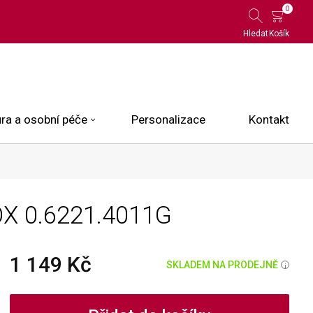
0
Hledat
Košík
ra a osobní péče
Personalizace
Kontakt
 Limited Edition
OX
0.6221.4011G
N.O.X.
ce
1 149 Kč
SKLADEM NA PRODEJNĚ
i