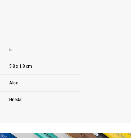
5
5,8 x 1,8 cm
Alox
Hnědá