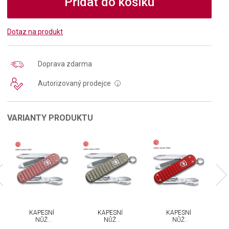
Přidat do košíku
Dotaz na produkt
Doprava zdarma
Autorizovaný prodejce
i
VARIANTY PRODUKTU
KAPESNÍ
KAPESNÍ
KAPESNÍ
NŮŽ
NŮŽ
NŮŽ
VICTORINOX
VICTORINOX
VICTORINOX