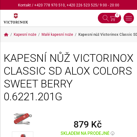
Kontakt
/
+420 778 970 510
,
+420 226 523 525
/ 9:00 - 20:00
0
Kapesní nože
Malé kapesní nože
Kapesní nůž Victorinox Classic 
KAPESNÍ NŮŽ VICTORINOX
CLASSIC SD ALOX COLORS
SWEET BERRY
0.6221.201G
879 Kč
SKLADEM NA PRODEJNĚ
i