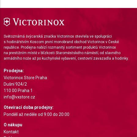
Performance
Functional
Advertising
Světoznámá švýcarská značka Victorinox otevřela ve spolupráci
s hodinářstvím Koscom první monobrand obchod Victorinox v České
republice. Prodejna nabízí rozmanitý sortiment produktů Victorinox
na prestižním místě v blízkosti Staroměstského náměstí; od slavného
armádního nože až po kuchyňské vybavení, cestovní zavazadla a hodinky.
Prodejna:
Victorinox Store Praha
Dušní 924/2
110 00 Praha 1
info@vxstore.cz
Otevírací doba prodejny:
Pondělí až neděle od 9:00 do 20:00
O nákupu
Kontakt