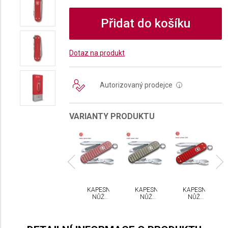
Přidat do košíku
Dotaz na produkt
Autorizovaný prodejce
i
VARIANTY PRODUKTU
PESNÍ
KAPESNÍ
KAPESNÍ
KAPESNÍ
KAPESNÍ
NŮŽ
NŮŽ
NŮŽ
NŮŽ
NŮŽ
CTORINOX
VICTORINOX
VICTORINOX
VICTORINOX
VICTORINOX
ASSIC
CLASSIC
CLASSIC
CLASSIC
CLASSIC
SD
SD
SD
SD
SD
LOX
ALOX
PRECIOUS
PRECIOUS
PRECIOUS