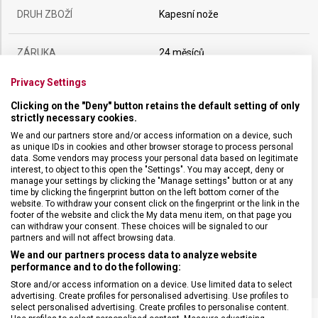
DRUH ZBOŽÍ
Kapesní nože
ZÁRUKA
24 měsíců
Privacy Settings
HMOTNOST
17 g
Clicking on the "Deny" button retains the default setting of only
strictly necessary cookies.
POČET FUNKCÍ
5
We and our partners store and/or access information on a device, such
as unique IDs in cookies and other browser storage to process personal
data. Some vendors may process your personal data based on legitimate
VELIKOST
5,8 x 1,8 cm
interest, to object to this open the "Settings". You may accept, deny or
manage your settings by clicking the "Manage settings" button or at any
time by clicking the fingerprint button on the left bottom corner of the
website. To withdraw your consent click on the fingerprint or the link in the
MATERIÁL
Alox
footer of the website and click the My data menu item, on that page you
can withdraw your consent. These choices will be signaled to our
partners and will not affect browsing data.
BARVA
Červená
We and our partners process data to analyze website
performance and to do the following:
Store and/or access information on a device. Use limited data to select
advertising. Create profiles for personalised advertising. Use profiles to
select personalised advertising. Create profiles to personalise content.