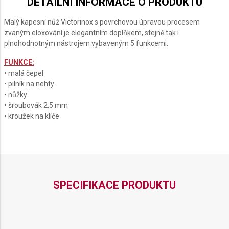
DETAILNÍ INFORMACE O PRODUKTU
LORS
LIMITED
ALOX
ALOX
ALOX
RESH
EDITION
EACH
2026
Malý kapesní nůž Victorinox s povrchovou úpravou procesem
GLACIAL
zvaným eloxování je elegantním doplňkem, stejně tak i
BLUE
plnohodnotným nástrojem vybaveným 5 funkcemi.
FUNKCE:
• malá čepel
• pilník na nehty
• nůžky
• šroubovák 2,5 mm
• kroužek na klíče
SPECIFIKACE PRODUKTU