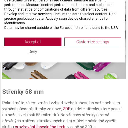
Use profiles to select personalised content. Measure advertising
performance. Measure content performance. Understand audiences
through statistics or combinations of data from different sources.
Develop and improve services. Use limited data to select content. Use
precise geolocation data. Actively scan device characteristics for
identification.
Data may be shared outside of the European Union and send to the USA.
Your consent and the cookie policy applies solely to this website/app.
View Partner List (2 IAB Vendors)
Accept all
Customize settings
We use your data for the following purposes:
Deny
IAB processing purposes:
Store and/or access information on a device
Use limited data to select advertising
Create profiles for personalised advertising
Střenky 58 mm
Use profiles to select personalised
Pokud máte zájem změnit vzhled svého kapesního nože nebo jen
advertising
vyměnit původní střenky za nové,
ZDE
najdete střenky, které pasují
na nože o velikosti 58 milimetrů. Na všechny střenky (kromě
Create profiles to personalise content
dřevěných a střenek limitovaných edic) můžete následně využít
službu
gravírování libovolného textu
v ceně od 390,-.