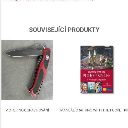
Use profiles to select personalised content
Measure advertising performance
Measure content performance
SOUVISEJÍCÍ PRODUKTY
Understand audiences through statistics or
combinations of data from different sources
Develop and improve services
Use limited data to select content
IAB Special Features:
Use precise geolocation data
Identify devices based on information actively
requested
Non-IAB processing purposes:
VICTORINOX GRAVÍROVÁNÍ
MANUÁL CRAFTING WITH THE POCKET KN
Necessary