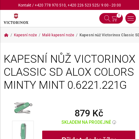
Kontakt
/
+420 778 970 510
,
+420 226 523 525
/ 9:00 - 20:00
0
Kapesní nože
Malé kapesní nože
Kapesní nůž Victorinox Classic S
KAPESNÍ NŮŽ VICTORINOX
CLASSIC SD ALOX COLORS
MINTY MINT
0.6221.221G
879 Kč
SKLADEM NA PRODEJNĚ
i