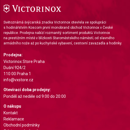
Functional
Advertising
Světoznámá švýcarská značka Victorinox otevřela ve spolupráci
s hodinářstvím Koscom první monobrand obchod Victorinox v České
republice. Prodejna nabízí rozmanitý sortiment produktů Victorinox
na prestižním místě v blízkosti Staroměstského náměstí; od slavného
armádního nože až po kuchyňské vybavení, cestovní zavazadla a hodinky.
Prodejna:
Victorinox Store Praha
Dušní 924/2
110 00 Praha 1
info@vxstore.cz
Otevírací doba prodejny:
Pondělí až neděle od 9:00 do 20:00
O nákupu
Kontakt
Reklamace
Obchodní podmínky