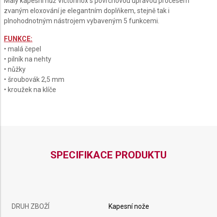
Malý kapesní nůž Victorinox s povrchovou úpravou procesem
GLACIAL
zvaným eloxování je elegantním doplňkem, stejně tak i
BLUE
plnohodnotným nástrojem vybaveným 5 funkcemi.
FUNKCE:
• malá čepel
• pilník na nehty
• nůžky
• šroubovák 2,5 mm
• kroužek na klíče
SPECIFIKACE PRODUKTU
DRUH ZBOŽÍ
Kapesní nože