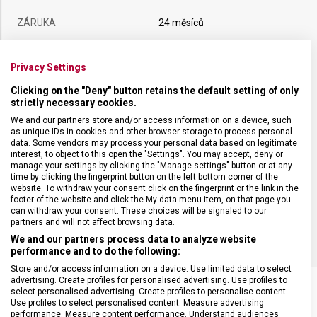
ZÁRUKA
24 měsíců
HMOTNOST
17 g
Privacy Settings
Clicking on the "Deny" button retains the default setting of only
POČET FUNKCÍ
5
strictly necessary cookies.
We and our partners store and/or access information on a device, such
as unique IDs in cookies and other browser storage to process personal
VELIKOST
5,8 x 1,8 cm
data. Some vendors may process your personal data based on legitimate
interest, to object to this open the "Settings". You may accept, deny or
manage your settings by clicking the "Manage settings" button or at any
MATERIÁL
Alox
time by clicking the fingerprint button on the left bottom corner of the
website. To withdraw your consent click on the fingerprint or the link in the
footer of the website and click the My data menu item, on that page you
can withdraw your consent. These choices will be signaled to our
BARVA
Zelená
partners and will not affect browsing data.
We and our partners process data to analyze website
performance and to do the following:
Store and/or access information on a device. Use limited data to select
advertising. Create profiles for personalised advertising. Use profiles to
select personalised advertising. Create profiles to personalise content.
Use profiles to select personalised content. Measure advertising
performance. Measure content performance. Understand audiences