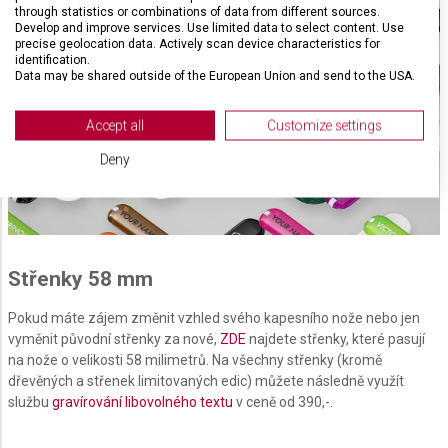
through statistics or combinations of data from different sources.
Develop and improve services. Use limited data to select content. Use
precise geolocation data. Actively scan device characteristics for
identification.
Data may be shared outside of the European Union and send to the USA.
Your consent and the cookie policy applies solely to this website/app.
View Partner List (2 IAB Vendors)
Accept all
Customize settings
We use your data for the following purposes:
Deny
IAB processing purposes:
Store and/or access information on a device
Use limited data to select advertising
Střenky 58 mm
Create profiles for personalised advertising
Pokud máte zájem změnit vzhled svého kapesního nože nebo jen
Use profiles to select personalised
vyměnit původní střenky za nové,
ZDE
najdete střenky, které pasují
advertising
na nože o velikosti 58 milimetrů. Na všechny střenky (kromě
dřevěných a střenek limitovaných edic) můžete následně využít
Create profiles to personalise content
službu
gravírování libovolného textu
v ceně od 390,-.
Use profiles to select personalised content