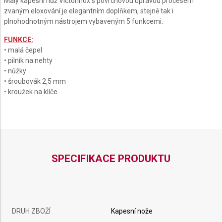
Malý kapesní nůž Victorinox s povrchovou úpravou procesem
GLACIAL
zvaným eloxování je elegantním doplňkem, stejně tak i
BLUE
plnohodnotným nástrojem vybaveným 5 funkcemi.
FUNKCE:
• malá čepel
• pilník na nehty
• nůžky
• šroubovák 2,5 mm
• kroužek na klíče
SPECIFIKACE PRODUKTU
DRUH ZBOŽÍ
Kapesní nože