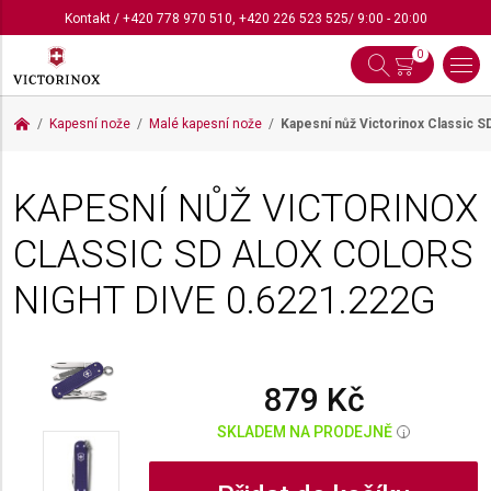
Kontakt
/
+420 778 970 510
,
+420 226 523 525
/ 9:00 - 20:00
0
Kapesní nože
Malé kapesní nože
Kapesní nůž Victorinox Classic S
KAPESNÍ NŮŽ VICTORINOX
CLASSIC SD ALOX COLORS
NIGHT DIVE
0.6221.222G
879 Kč
SKLADEM NA PRODEJNĚ
i