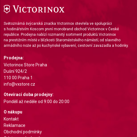
Functional
Advertising
Světoznámá švýcarská značka Victorinox otevřela ve spolupráci
s hodinářstvím Koscom první monobrand obchod Victorinox v České
republice. Prodejna nabízí rozmanitý sortiment produktů Victorinox
na prestižním místě v blízkosti Staroměstského náměstí; od slavného
armádního nože až po kuchyňské vybavení, cestovní zavazadla a hodinky.
Prodejna:
Victorinox Store Praha
Dušní 924/2
110 00 Praha 1
info@vxstore.cz
Otevírací doba prodejny:
Pondělí až neděle od 9:00 do 20:00
O nákupu
Kontakt
Reklamace
Obchodní podmínky