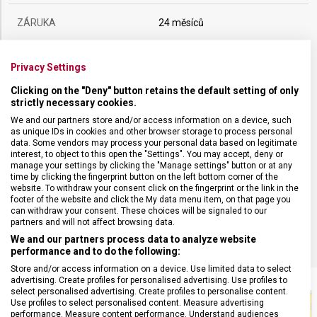
ZÁRUKA
24 měsíců
HMOTNOST
17 g
Privacy Settings
Clicking on the "Deny" button retains the default setting of only
POČET FUNKCÍ
5
strictly necessary cookies.
We and our partners store and/or access information on a device, such
as unique IDs in cookies and other browser storage to process personal
VELIKOST
5,8 x 1,8 cm
data. Some vendors may process your personal data based on legitimate
interest, to object to this open the "Settings". You may accept, deny or
manage your settings by clicking the "Manage settings" button or at any
MATERIÁL
Alox
time by clicking the fingerprint button on the left bottom corner of the
website. To withdraw your consent click on the fingerprint or the link in the
footer of the website and click the My data menu item, on that page you
can withdraw your consent. These choices will be signaled to our
BARVA
Fialová
partners and will not affect browsing data.
We and our partners process data to analyze website
performance and to do the following:
Store and/or access information on a device. Use limited data to select
advertising. Create profiles for personalised advertising. Use profiles to
select personalised advertising. Create profiles to personalise content.
Use profiles to select personalised content. Measure advertising
performance. Measure content performance. Understand audiences