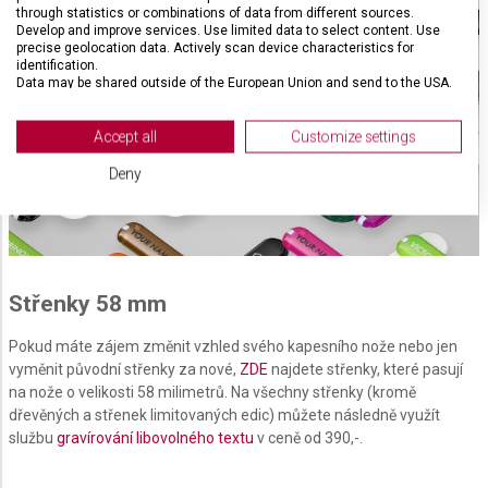
through statistics or combinations of data from different sources.
Develop and improve services. Use limited data to select content. Use
precise geolocation data. Actively scan device characteristics for
identification.
Data may be shared outside of the European Union and send to the USA.
Your consent and the cookie policy applies solely to this website/app.
View Partner List (2 IAB Vendors)
Accept all
Customize settings
We use your data for the following purposes:
Deny
IAB processing purposes:
Store and/or access information on a device
Use limited data to select advertising
Střenky 58 mm
Create profiles for personalised advertising
Pokud máte zájem změnit vzhled svého kapesního nože nebo jen
Use profiles to select personalised
vyměnit původní střenky za nové,
ZDE
najdete střenky, které pasují
advertising
na nože o velikosti 58 milimetrů. Na všechny střenky (kromě
dřevěných a střenek limitovaných edic) můžete následně využít
Create profiles to personalise content
službu
gravírování libovolného textu
v ceně od 390,-.
Use profiles to select personalised content