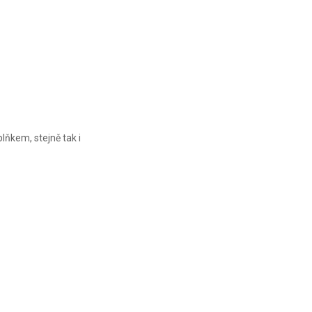
VICTORINOX
VICTORINOX
VICTORINOX
CLASSIC SD
CLASSIC SD
CLASSIC SD
PRECIOUS
PRECIOUS
PRECIOUS
ALOX
ALOX
ALOX
ňkem, stejně tak i