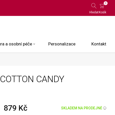
0
Hledat
Košík
ra a osobní péče
Personalizace
Kontakt
 Limited Edition
S COTTON CANDY
N.O.X.
ce
879 Kč
SKLADEM NA PRODEJNĚ
i