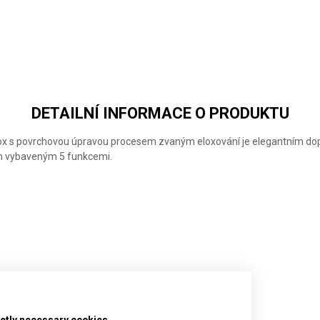
VICTORINOX
VICTORINOX
VICTORINOX
CLASSIC SD
CLASSIC SD
CLASSIC SD
ALOX
ALOX
ALOX
COLORS
COLORS
LIMITED
FRESH
SWEET
EDITION
PEACH
BERRY
2026
GLACIAL
BLUE
DETAILNÍ INFORMACE O PRODUKTU
ox s povrchovou úpravou procesem zvaným eloxování je elegantním dopl
m vybaveným 5 funkcemi.