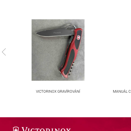
Non-IAB processing purposes:
Necessary
Performance
Functional
Advertising
KA
VICTORINOX GRAVÍROVÁNÍ
MANUÁL C