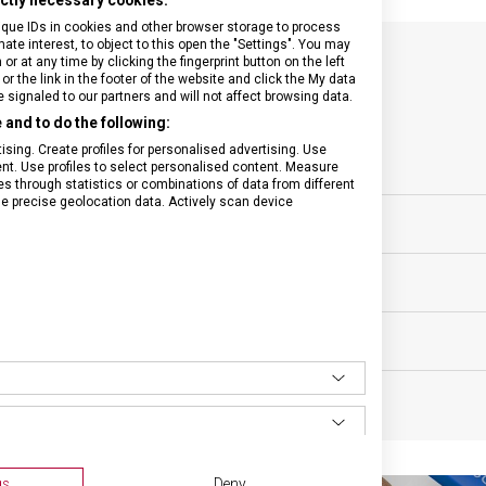
rictly necessary cookies.
ique IDs in cookies and other browser storage to process
e interest, to object to this open the "Settings". You may
 at any time by clicking the fingerprint button on the left
or the link in the footer of the website and click the My data
SPECIFIKACE PRODUKTU
signaled to our partners and will not affect browsing data.
and to do the following:
sing. Create profiles for personalised advertising. Use
tent. Use profiles to select personalised content. Measure
through statistics or combinations of data from different
se precise geolocation data. Actively scan device
sní nože
VELIKOST
ěsíců
MATERIÁL
BARVA
gs
Deny