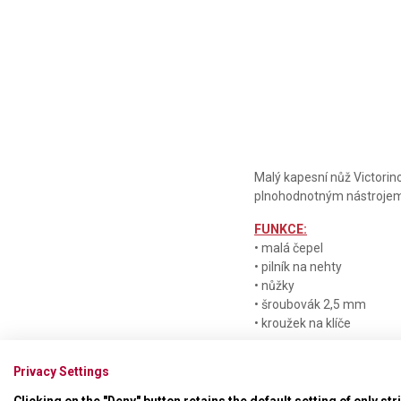
Malý kapesní nůž Victorin
plnohodnotným nástroje
FUNKCE:
• malá čepel
• pilník na nehty
• nůžky
• šroubovák 2,5 mm
• kroužek na klíče
Privacy Settings