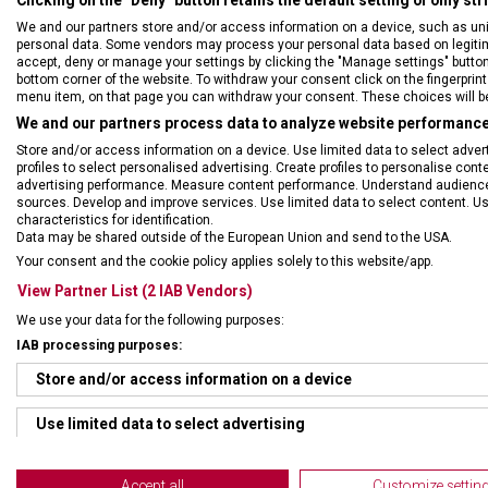
Clicking on the "Deny" button retains the default setting of only st
We and our partners store and/or access information on a device, such as un
personal data. Some vendors may process your personal data based on legitimat
accept, deny or manage your settings by clicking the "Manage settings" button or
bottom corner of the website. To withdraw your consent click on the fingerprint 
menu item, on that page you can withdraw your consent. These choices will be 
We and our partners process data to analyze website performance 
Store and/or access information on a device. Use limited data to select adverti
profiles to select personalised advertising. Create profiles to personalise con
advertising performance. Measure content performance. Understand audiences 
sources. Develop and improve services. Use limited data to select content. U
DRUH ZBOŽÍ
Kape
characteristics for identification.
Data may be shared outside of the European Union and send to the USA.
Your consent and the cookie policy applies solely to this website/app.
ZÁRUKA
24 m
View Partner List (2 IAB Vendors)
We use your data for the following purposes:
HMOTNOST
17 g
IAB processing purposes:
Store and/or access information on a device
POČET FUNKCÍ
5
Use limited data to select advertising
Create profiles for personalised advertising
Accept all
Customize settin