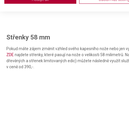
Use profiles to select personalised advertising
Create profiles to personalise content
Use profiles to select personalised content
Střenky 58 mm
Measure advertising performance
Pokud máte zájem změnit vzhled svého kapesního nože nebo jen vy
Measure content performance
ZDE
najdete střenky, které pasují na nože o velikosti 58 milimetrů. 
dřevěných a střenek limitovaných edic) můžete následně využít slu
Understand audiences through statistics or combinations of da
v ceně od 390,-.
Develop and improve services
Use limited data to select content
IAB Special Features:
Use precise geolocation data
Identify devices based on information actively requested