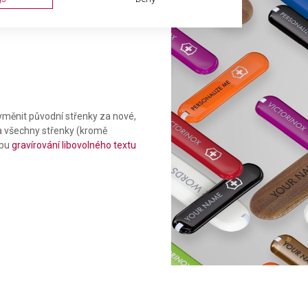
měnit původní střenky za nové,
Na všechny střenky (kromě
žbu
gravírování libovolného textu
ta from different sources