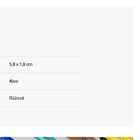
5,8 x 1,8 cm
Alox
Růžová