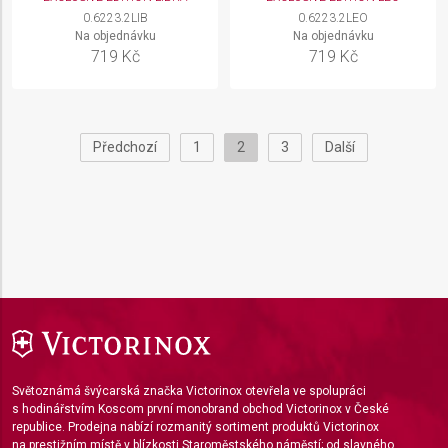
0.6223.2LIB
0.6223.2LEO
Na objednávku
Na objednávku
719 Kč
719 Kč
Předchozí
1
2
3
Další
Světoznámá švýcarská značka Victorinox otevřela ve spolupráci
s hodinářstvím Koscom první monobrand obchod Victorinox v České
republice. Prodejna nabízí rozmanitý sortiment produktů Victorinox
na prestižním místě v blízkosti Staroměstského náměstí; od slavného