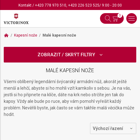
Kontakt
/
+420 778 970 510
,
+420 226 523 525
/ 9:00 - 20:00
0
Kapesní nože
Malé kapesní nože
ZOBRAZIT / SKRÝT FILTRY
MALÉ KAPESNÍ NOŽE
Všemi oblíbený legendární švýcarský armádní nůž, akorát ještě
menší a lehčí, abyste si ho mohli vzít kamkoliv s sebou. Je na vás,
jestli si ho připnete na klíče, dáte na krk nebo strčíte jen tak do
kapsy. Vždy ale bude po ruce, aby vám pomohl vyřešit každý
problém. Nevěřili byste, jak často se vám takhle malá věcička může
hodit.