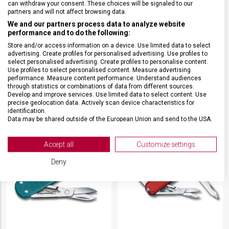
can withdraw your consent. These choices will be signaled to our
partners and will not affect browsing data.
We and our partners process data to analyze website
performance and to do the following:
KAPESNÍ NŮŽ VICTORINOX
KAPESNÍ NŮŽ VICTORINOX
Store and/or access information on a device. Use limited data to select
CLASSIC SD COLORS STYLE
CLASSIC SD COLORS
advertising. Create profiles for personalised advertising. Use profiles to
ICON
SUMMER RAIN
select personalised advertising. Create profiles to personalise content.
Use profiles to select personalised content. Measure advertising
0.6223.G
0.6223.28G
performance. Measure content performance. Understand audiences
Skladem na prodejně
Skladem na prodejně
through statistics or combinations of data from different sources.
619 Kč
619 Kč
Develop and improve services. Use limited data to select content. Use
precise geolocation data. Actively scan device characteristics for
identification.
Data may be shared outside of the European Union and send to the USA.
Your consent and the cookie policy applies solely to this website/app.
View Partner List (2 IAB Vendors)
Accept all
Customize settings
We use your data for the following purposes:
Deny
IAB processing purposes:
Store and/or access information on a device
Use limited data to select advertising
Create profiles for personalised advertising