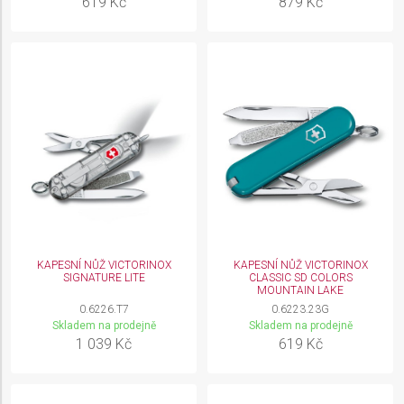
619 Kč
879 Kč
KAPESNÍ NŮŽ VICTORINOX
KAPESNÍ NŮŽ VICTORINOX
SIGNATURE LITE
CLASSIC SD COLORS
MOUNTAIN LAKE
0.6226.T7
0.6223.23G
Skladem na prodejně
Skladem na prodejně
1 039 Kč
619 Kč