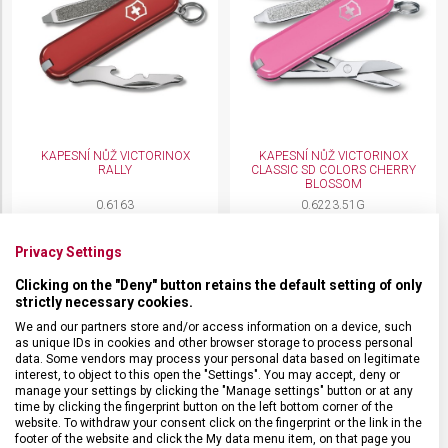
KAPESNÍ NŮŽ VICTORINOX
KAPESNÍ NŮŽ VICTORINOX
RALLY
CLASSIC SD COLORS CHERRY
BLOSSOM
0.6163
0.6223.51G
Skladem na prodejně
Skladem na prodejně
379 Kč
619 Kč
Privacy Settings
Clicking on the "Deny" button retains the default setting of only
strictly necessary cookies.
We and our partners store and/or access information on a device, such
as unique IDs in cookies and other browser storage to process personal
data. Some vendors may process your personal data based on legitimate
interest, to object to this open the "Settings". You may accept, deny or
manage your settings by clicking the "Manage settings" button or at any
time by clicking the fingerprint button on the left bottom corner of the
website. To withdraw your consent click on the fingerprint or the link in the
footer of the website and click the My data menu item, on that page you